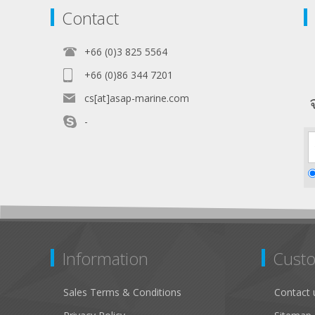
Contact
+66 (0)3 825 5564
+66 (0)86 344 7201
cs[at]asap-marine.com
-
Information
Custo
Sales Terms & Conditions
Contact 