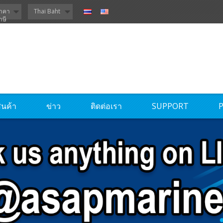
าคา
Thai Baht
าษี
ินค้า
ข่าว
ติดต่อเรา
SUPPORT
P