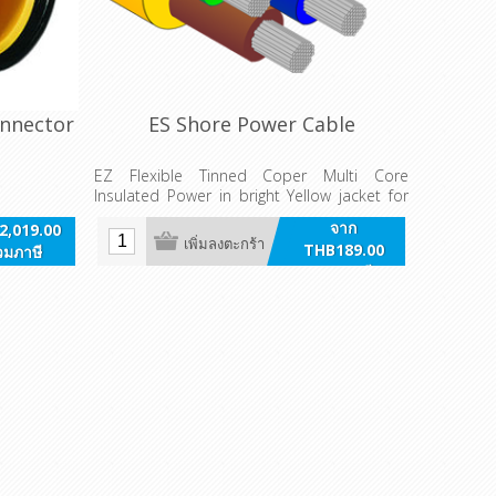
onnector
ES Shore Power Cable
EZ Flexible Tinned Coper Multi Core
Insulated Power in bright Yellow jacket for
Shore Power AC applications.
จาก
2,019.00
เพิ่มลงตะกร้า
THB189.00
วมภาษี
รวมภาษี