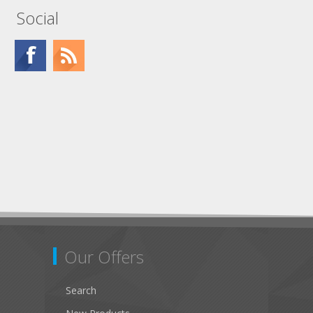
Social
Our Offers
Search