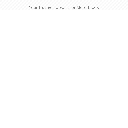
Your Trusted Lookout for Motorboats
and Sailing Yachts. Day and night,
Watchkeeper keeps you safe.
จาก
เพิ่มลงตะกร้า
THB175,224.27
รวมภาษี
หมวดหมู่
ผู้ผลิต
Contact
+66 (0)3 825 5564