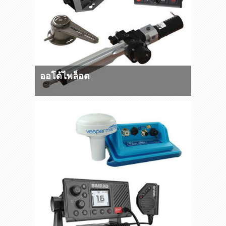
ออโต้ไพล็อต