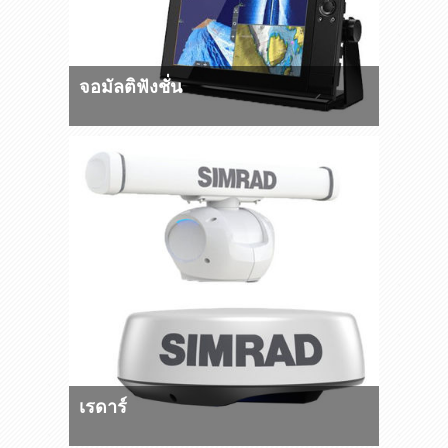
จอมัลติฟังชั่น
เรดาร์