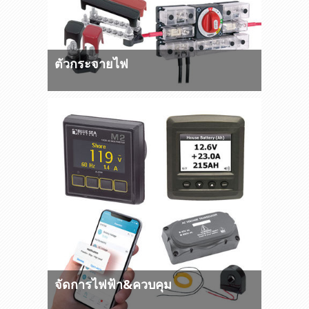
ตัวกระจายไฟ
จัดการไฟฟ้า&ควบคุม