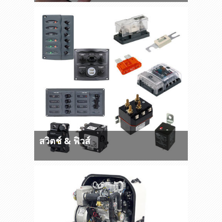
สวิตช์ & ฟิวส์