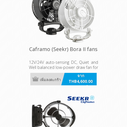
Caframo (Seekr) Bora II fans
12V/24V auto-sensing DC, Quiet and
Well balanced low-power draw fan for
boats and RVs. Made in Canada.
จาก
เพิ่มลงตะกร้า
THB4,600.00
รวมภาษี