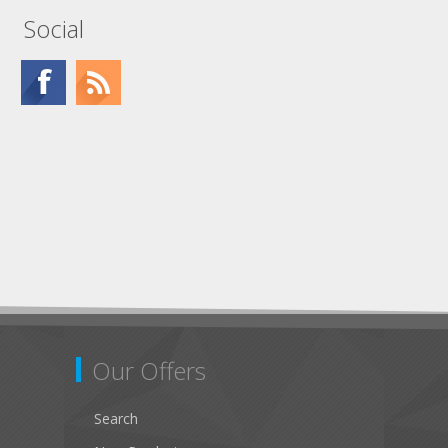
Social
Our Offers
Search