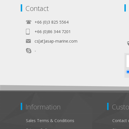
Contact
+66 (0)3 825 5564
+66 (0)86 344 7201
cs[at]asap-marine.com
-
Information
Custo
Sales Terms & Conditions
Contact 