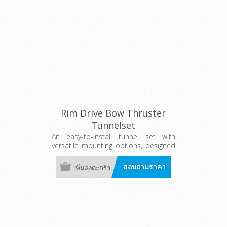
Rim Drive Bow Thruster
Tunnelset
An easy-to-install tunnel set with
versatile mounting options, designed
to protect the thruster in tough
conditions. Available for both bow
สอบถามราคา
เพิ่มลงตะกร้า
and stern thrusters.