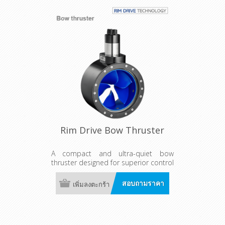
installation.
Rim Drive Bow Thruster
A compact and ultra-quiet bow
thruster designed for superior control
in wind and current. Suitable for both
bow and stern use, it offers
สอบถามราคา
เพิ่มลงตะกร้า
continuous, reliable operation with a
durable, maintenance-free design.