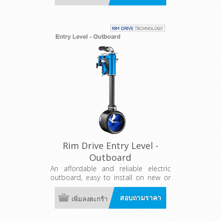
offers precise steering and clear, real-
time motor and battery information
for confident operation on the water.
Rim Drive Entry Level -
Outboard
An affordable and reliable electric
outboard, easy to install on new or
existing boats. Features a universal
trim and tilt bracket with five
สอบถามราคา
เพิ่มลงตะกร้า
positions for efficient power use, plus
a separate controller for flexible