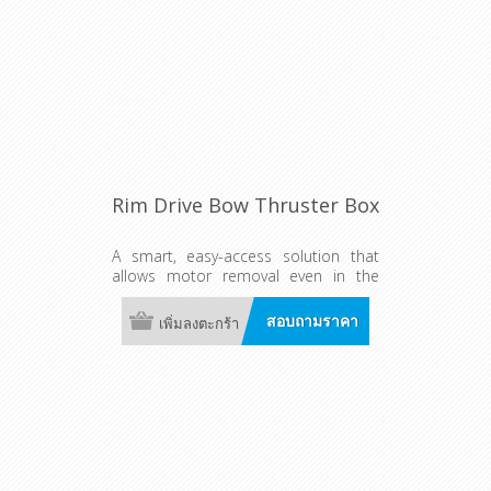
Rim Drive Bow Thruster Box
A smart, easy-access solution that
allows motor removal even in the
water. Ensures a watertight, well-
cooled installation for fast, safe, and
สอบถามราคา
เพิ่มลงตะกร้า
low-maintenance operation—ideal
for flexible setups.