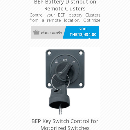
BEP Battery Distribution
Remote Clusters
Control your BEP battery Clusters
from a remote location, Optimize
Space and simplify your battery
จาก
switch system with BEP's Pre-Made
เพิ่มลงตะกร้า
THB18,434.00
clusters for common engine setups.
รวมภาษี
BEP Key Switch Control for
Motorized Switches