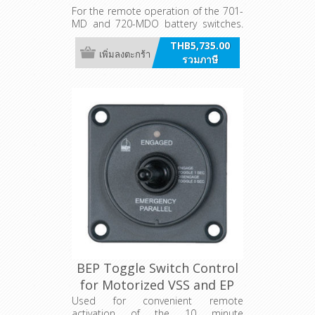
For the remote operation of the 701-
MD and 720-MDO battery switches.
Can be mounted standalone or
THB5,735.00
within the Contour Connect panel
เพิ่มลงตะกร้า
รวมภาษี
range.
BEP Toggle Switch Control
for Motorized VSS and EP
Switches
Used for convenient remote
activation of the 10 minute