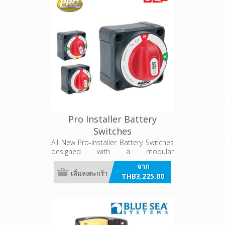
Pro Installer Battery
Switches
All New Pro-Installer Battery Switches
designed with a modular
configuration matching other Pro-
จาก
Installed products.
เพิ่มลงตะกร้า
THB3,225.00
รวมภาษี