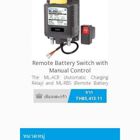
Remote Battery Switch with
Manual Control
The ML-ACR (Automatic Charging
Relay) and ML-RBS (Remote Battery
Switch), when paired, offer complete
จาก
battery management of large battery
เพิ่มลงตะกร้า
THB5,413.11
banks with the push of a button. In
รวมภาษี
addition to automatically sharing the
charge from an engine’s alternator
between the start and auxiliary
battery, the ML-ACR control switch
provides momentary battery
combining to assist with starting in
หมวดหมู่
the event of a low engine battery.