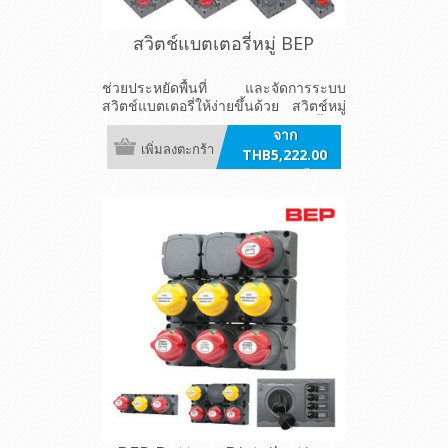
สวิตช์แบตเตอรี่หมู่ BEP
ช่วยประหยัดพื้นที่ และจัดการระบบ
สวิตช์แบตเตอรี่ให้ง่ายขึ้นด้วย สวิตช์หมู่
ประกอบเสร็จจาก BEP เพื่อการตั้งค่า
จาก
แบตเตอรี่เครื่องยนต์
เพิ่มลงตะกร้า
THB5,222.00
รวมภาษี