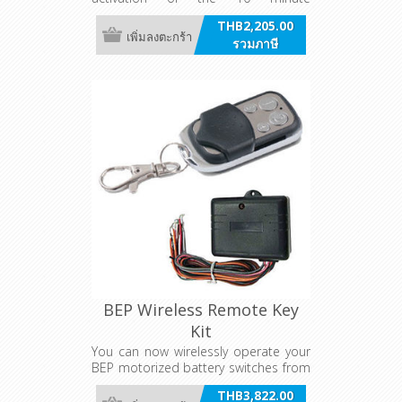
emergency parallel function on these
THB2,205.00
motorized Voltage Sensitive and
เพิ่มลงตะกร้า
รวมภาษี
Emergency Parallel switches. It can be
mounted standalone or within the
Contour Connect panel range.
BEP Wireless Remote Key
Kit
You can now wirelessly operate your
BEP motorized battery switches from
a distance of up to 250 feet (80
THB3,822.00
meters) away.