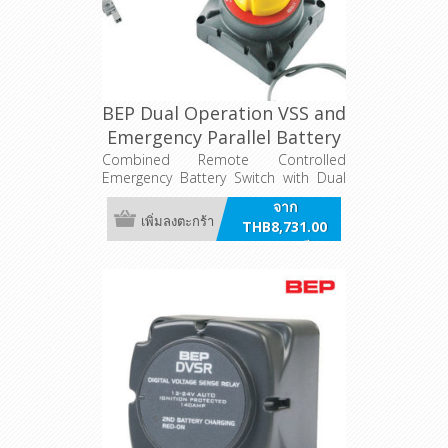
BEP Dual Operation VSS and
Emergency Parallel Battery
Switch
Combined Remote Controlled
Emergency Battery Switch with Dual
Sensing Voltage Sensitive Relay
จาก
function into one switch.
เพิ่มลงตะกร้า
THB8,731.00
รวมภาษี