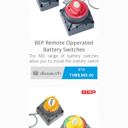
BEP Remote Opperated
Battery Switches
The MD range of battery switches
allow you to install the battery switch
very close to the battery, to remotely
จาก
manage the increased electrical
เพิ่มลงตะกร้า
THB8,865.00
loads found on today’s boats.
รวมภาษี