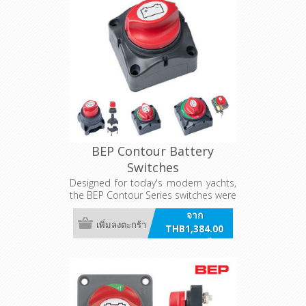
BEP Contour Battery
Switches
Designed for today's modern yachts,
the BEP Contour Series switches were
designed to interlock with other
จาก
devises such as DVSR's (Digital
เพิ่มลงตะกร้า
THB1,384.00
Voltage Sensitive Relays). Providing
รวมภาษี
durable and reliable battery switching
for mains power on your yacht.