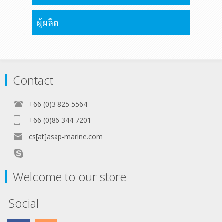
Multiple remote battery switches can
be easily connected to the ML-ACR
ผู้ผลิต
with the optional Paralleling Link Bus
for a complete remote battery
management Subsystem.
Contact
+66 (0)3 825 5564
+66 (0)86 344 7201
cs[at]asap-marine.com
-
Welcome to our store
Social