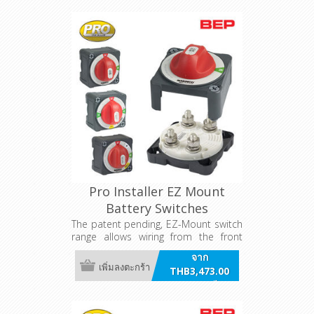
Pro Installer EZ Mount
Battery Switches
The patent pending, EZ-Mount switch
range allows wiring from the front
simplifying installation and saving
จาก
labor.
เพิ่มลงตะกร้า
THB3,473.00
รวมภาษี