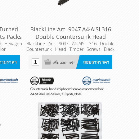
 Turned
BlackLine Art. 9047 A4-AISI 316
s Packs
Double Countersunk Head
Timber Screws
ed Hexagon
BlackLine Art. 9047 A4-AISI 316 Double
lor
Countersunk Head Timber Screws Black
Color
ถามราคา
สอบถามราคา
เพิ่มลงตะกร้า