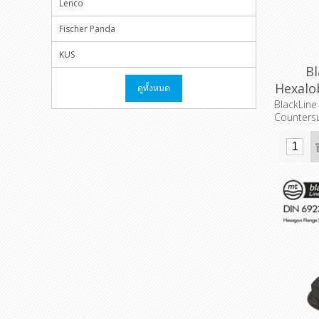
Lenco
Fischer Panda
KUS
Bl
Hexalo
ดูทั้งหมด
Fl
BlackLine
Counters
Pack 100