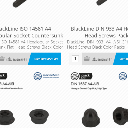
ackLine ISO 14581 A4
BlackLine DIN 933 A4 
bular Socket Countersunk
Head Screws Pac
at Head Screws Packs
 ISO 14581 A4 Hexalobular Socket
BlackLine DIN 933 A4 AISI 3
unk Flat Head Screws Black Color
Head Screws Black Color Packs
สอบถามราคา
สอบ
เพิ่มลงตะกร้า
เพิ่มลงตะกร้า