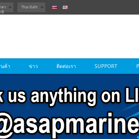
าคา
Thai Baht
าษี
ินค้า
ข่าว
ติดต่อเรา
SUPPORT
P