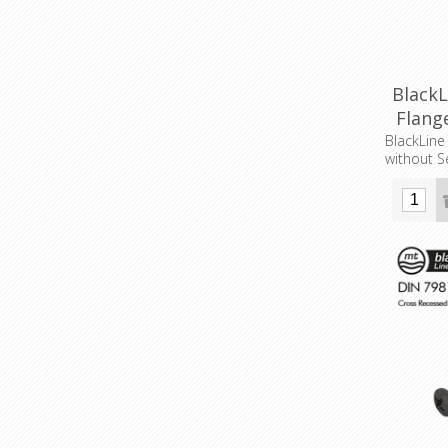
BlackL
Flang
BlackLine
without S