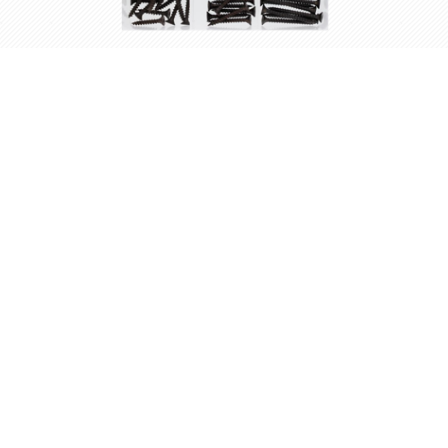
ISI 316
BlackLine Art. 9047 Countersunk
ersunk
Head Chipboard Screws
ews
Assortment Box 3,0-5,0mm
 316 Cross
8152174110CBK Countersunk head
d Tapping
chipboard screws assortment box 3,0-
5,0mm
ถามราคา
สอบถามราคา
เพิ่มลงตะกร้า