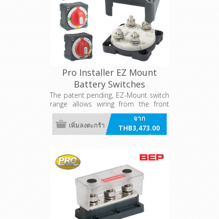
Pro Installer EZ Mount
Battery Switches
The patent pending, EZ-Mount switch
range allows wiring from the front
simplifying installation and saving
จาก
labor.
เพิ่มลงตะกร้า
THB3,473.00
รวมภาษี