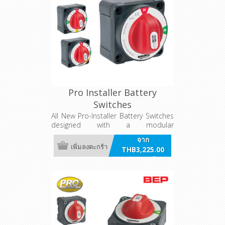
Pro Installer Battery
Switches
All New Pro-Installer Battery Switches
designed with a modular
configuration matching other Pro-
จาก
Installed products.
เพิ่มลงตะกร้า
THB3,225.00
รวมภาษี