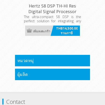
Hertz S8 DSP TH-HI Res
Digital Signal Processor
The ultra-compact S8 DSP is the
perfect solution for integrating any
OEM source into your audio upgrade
THB14,500.00
project for cars, motorcycles, and
เพิ่มลงตะกร้า
รวมภาษี
boats! S8 DSP is a distilled essence
of technology at the service of the
highest audio quality in a corrosion-
free case cast in metal and
composite materials.
หมวดหมู่
ผู้ผลิต
Contact