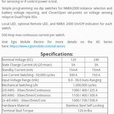
for servicing or if control power is lost.
Simple programming via dip switches for NMEA2000 instance selecton and
battery voltage reportng, and Close/Open set-points on voltage sensing
relays in Dual/Triple XDs.
Local LED, optonal Remote LED, and NMEA 2000 On/Off indicaton for each
switch.
500 Amp max contnuous current per switch.
Visit Egis Mobile Electric for more details on the XD Series
here:
https://www.egismobile.com/xd-series
Specifications:
Nominal Voltage (DC)
12V
24V
State Change Current (A) (20 msec)
5A
3A
Standby Current (mA)
15mA
15mA
Live Current Switching - 50,000 cycles
300 A
150 A
Input Voltage Range (Vdc)
8.0 - 36.0 Auto-Ranging
Mechanical Switching Life
1,000,000 cycles
2/0 AWG - 30sec/5min/Contnuous
1000 / 400 / 225 A
4/0 AWG - 30sec/5min/Contnuous
1100 / 400 / 300 A
2x 4/0 AWG - 30sec/5min/Cont.
1600 / 700 / 500 A
Hardware Material
Stainless Steel Self-Locking
Terminal Stud Torque
120 in-lbs