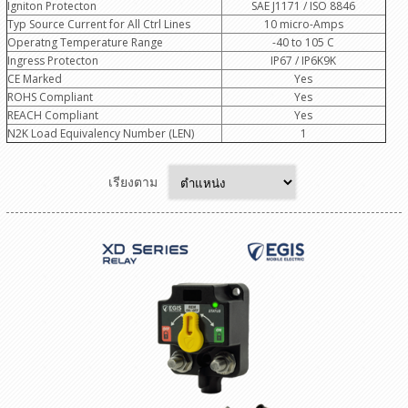
Igniton Protecton
SAE J1171 / ISO 8846
Typ Source Current for All Ctrl Lines
10 micro-Amps
Operatng Temperature Range
-40 to 105 C
Ingress Protecton
IP67 / IP6K9K
CE Marked
Yes
ROHS Compliant
Yes
REACH Compliant
Yes
N2K Load Equivalency Number (LEN)
1
เรียงตาม