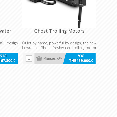
water
Ghost Trolling Motors
ful design,
Quiet by name, powerful by design, the new
Lowrance Ghost freshwater trolling motor
helps anglers fish longer, run faster and
จาก
จาก
move in closer without spooking fish.
เพิ่มลงตะกร้า
67,800.00
THB159,000.00
Ghost’s revolutionary propulsion technology
วมภาษี
รวมภาษี
and brushless motor generates the most
thrust and the longest run time of any
trolling motor on the market. With
integrated Lowrance sonar options, GPS
anchoring and a three-year warranty, there’s
no reason not to believe in Ghost.