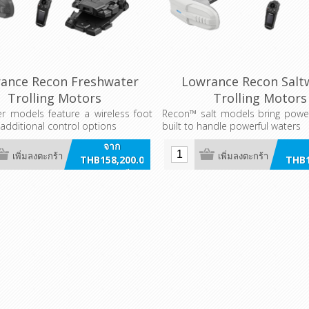
ance Recon Freshwater
Lowrance Recon Salt
Trolling Motors
Trolling Motors
r models feature a wireless foot
Recon™ salt models bring power
 additional control options
built to handle powerful waters
จาก
เพิ่มลงตะกร้า
เพิ่มลงตะกร้า
THB158,200.00
THB1
รวมภาษี
ร