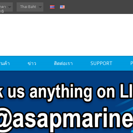
าคา
Thai Baht
าษี
ินค้า
ข่าว
ติดต่อเรา
SUPPORT
P