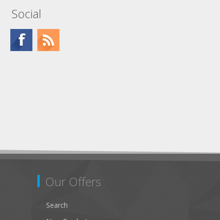
Social
Our Offers
Search