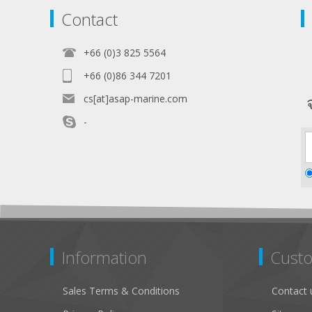
Contact
+66 (0)3 825 5564
+66 (0)86 344 7201
cs[at]asap-marine.com
-
Information
Custo
Sales Terms & Conditions
Contact 