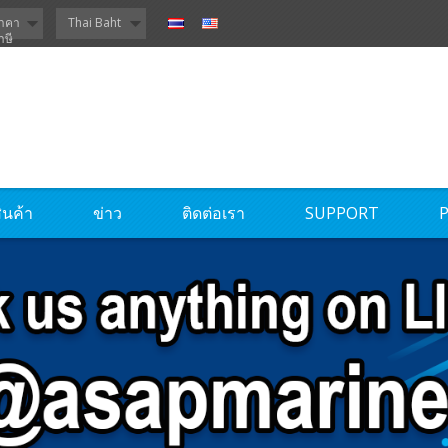
าคา
Thai Baht
าษี
ินค้า
ข่าว
ติดต่อเรา
SUPPORT
P