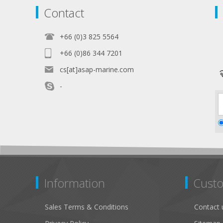
Contact
+66 (0)3 825 5564
+66 (0)86 344 7201
cs[at]asap-marine.com
-
Information
Custo
Sales Terms & Conditions
Contact 