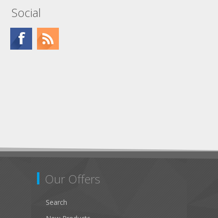
Social
Our Offers
Search