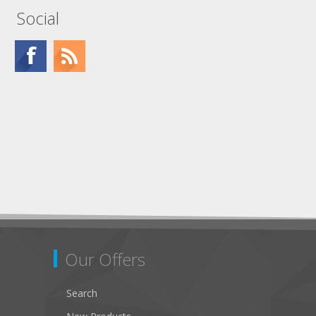
Social
Our Offers
Search