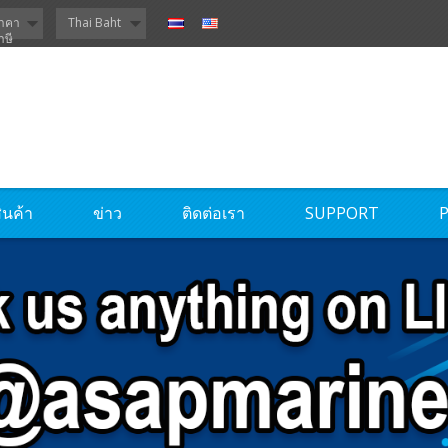
าคา
Thai Baht
าษี
ินค้า
ข่าว
ติดต่อเรา
SUPPORT
P