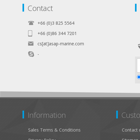
Contact
+66 (0)3 825 5564
+66 (0)86 344 7201
cs[at]asap-marine.com
-
Information
Custo
Sales Terms & Conditions
Contact 