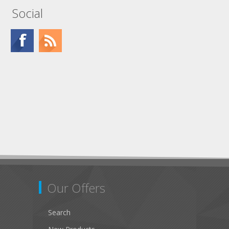
Social
Our Offers
Search