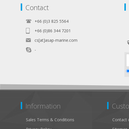
Contact
+66 (0)3 825 5564
+66 (0)86 344 7201
cs[at]asap-marine.com
-
Information
Custo
Sales Terms & Conditions
Contact 