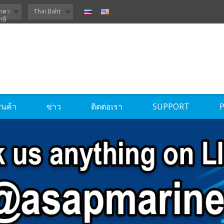
าคา
Thai Baht
าษี
ินค้า
ข่าว
ติดต่อเรา
SUPPORT
P