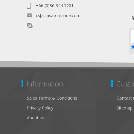
+66 (0)86 344 7201
cs[at]asap-marine.com
-
Information
Custo
Sales Terms & Conditions
Contact 
Privacy Policy
Sitemap
About us