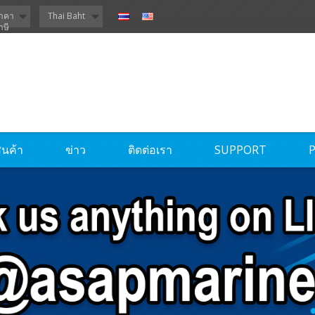
าคา
Thai Baht
าษี
ินค้า
ข่าว
ติดต่อเรา
SUPPORT
P