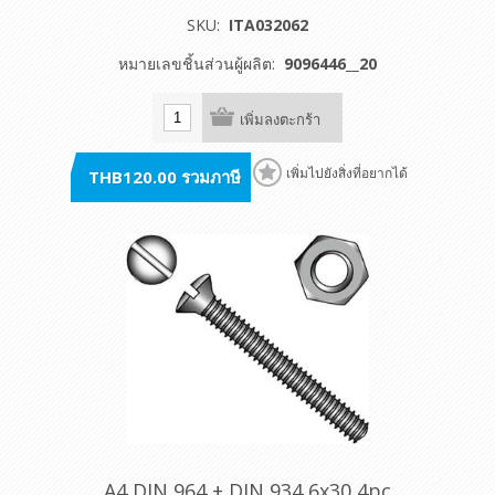
SKU:
ITA032062
หมายเลขชิ้นส่วนผู้ผลิต:
9096446__20
เพิ่มลงตะกร้า
THB120.00 รวมภาษี
เพิ่มไปยังสิ่งที่อยากได้
A4 DIN 964 + DIN 934 6x30 4pc