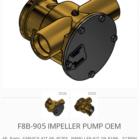
F8B-905 IMPELLER PUMP OEM
Alt. Parts: SERVICE KIT 09-45705, IMPELLER KIT 09-819B , SCREW