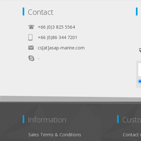
Contact
+66 (0)3 825 5564
+66 (0)86 344 7201
cs[at]asap-marine.com
-
Information
Custo
Sales Terms & Conditions
Contact 