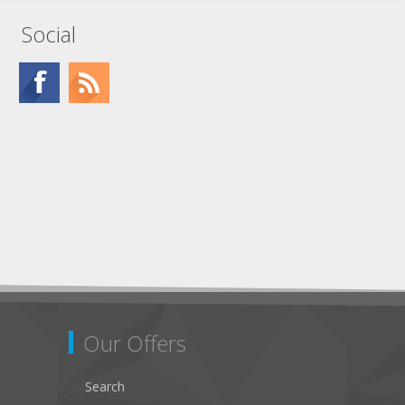
Social
Our Offers
Search