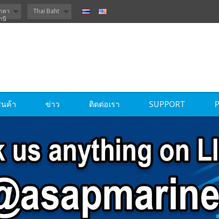
าคา
Thai Baht
าษี
ินค้า
ข่าว
ติดต่อเรา
SUPPORT
P