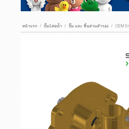
หน้าแรก
/
ปั๊ม&ท่อน้ำ
/
ปั๊ม และ ชิ้นส่วนสำรอง
/
OEM En