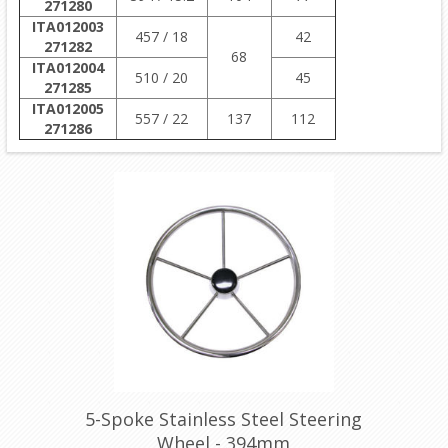
271280
ITA012003
457 / 18
42
271282
68
ITA012004
510 / 20
45
271285
ITA012005
557 / 22
137
112
271286
5-Spoke Stainless Steel Steering
Wheel - 394mm